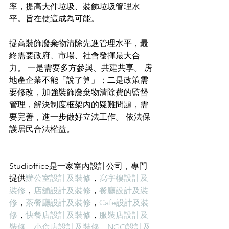
率，提高大件垃圾、裝飾垃圾管理水
平。旨在使這成為可能。
提高裝飾廢棄物清除先進管理水平，最
終需要政府、市場、社會發揮最大合
力。 一是需要多方參與、共建共享。 房
地產企業不能「說了算」；二是政策需
要修改，加強裝飾廢棄物清除費的監督
管理，解決制度框架內的疑難問題，需
要完善，進一步做好立法工作。 依法保
護居民合法權益。
Studioffice是一家室內設計公司，專門
提供
辦公室設計及裝修
，
寫字樓設計及
裝修
，
店舖設計及裝修
，
餐廳設計及裝
修
，
茶餐廳設計及裝修
，
Cafe設計及裝
修
，
快餐店設計及裝修
，
服裝店設計及
裝修
，
小食店設計及裝修
，
NGO設計及