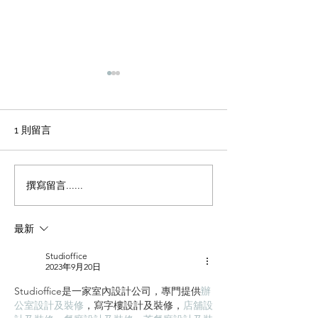
輕磚的主要功能
天花輕鋼龍骨石
施工方法和工藝
office裝修輕磚的主要功能
1、重量輕：絕對乾容重500-
辦公室裝修 天花
1 則留言
600公斤/立方米，是普通混凝
板吊頂施工方法和
土的1/4，粘土磚的1/3，空心
程 1 工藝流程 施
磚的1/2。它類似於木頭，可
場地放線→牆面隔
撰寫留言......
以漂浮在水中。它可以減輕建
施工 → 吊桿安裝 
築物的重量，大大降低建築物
型施工 → 輕鋼龍骨
最新
的綜合成本。 2、耐火性：耐
一層石膏板封板 →
火度為700度，為A級不燃耐火
膏板封板 → 飾面施
Studioffice
材料。...
準備 ...
2023年9月20日
Studioffice是一家室內設計公司，專門提供
辦
公室設計及裝修
，
寫字樓設計及裝修
，
店舖設