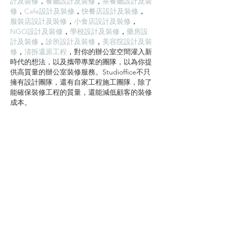
計及裝修
，
餐廳設計及裝修
，
茶餐廳設計及裝
修
，
Cafe設計及裝修
，
快餐店設計及裝修
，
服裝店設計及裝修
，
小食店設計及裝修
，
NGO設計及裝修
，
學校設計及裝修
，
藥房設
計及裝修
，
診所設計及裝修
，
美容院設計及裝
修
，
清拆還原工程
，
對你的辦公室空間灌入新
時代的想法，以及攜帶專業的團隊，以為你提
供高質量的辦公室裝修服務。Studioffice不只
擁有設計團隊，還有自家工程施工團隊，除了
能確保裝修工程的質量，還能減低顧客的裝修
成本。
按讚
回覆
立即免費資詢報價 !