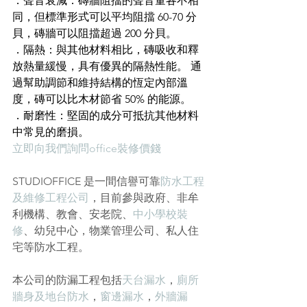
．聲音衰減：磚牆阻擋的聲音量各不相
同，但標準形式可以平均阻擋 60-70 分
貝，磚牆可以阻擋超過 200 分貝。 
．隔熱：與其他材料相比，磚吸收和釋
放熱量緩慢，具有優異的隔熱性能。 通
過幫助調節和維持結構的恆定內部溫
度，磚可以比木材節省 50% 的能源。
．耐磨性：堅固的成分可抵抗其他材料
中常見的磨損。
立即向我們詢問office裝修價錢
STUDIOFFICE 是一間信譽可靠
防水工程
及維修工程公司
，目前參與政府、非牟
利機構、教會、安老院、
中小學校裝
修
、幼兒中心，物業管理公司、私人住
宅等防水工程。
本公司的防漏工程包括
天台漏水
，
廁所
牆身及地台防水
，
窗邊漏水
，
外牆漏