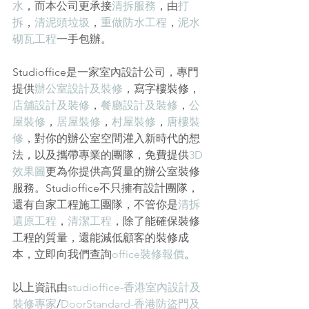
水
，而本公司更承接
清拆服務
，由
打
拆
，
清泥頭垃圾
，
重做防水工程
，
泥水
砌瓦工程
一手包辦。
Studioffice是一家室內設計公司，專門
提供
辦公室設計及裝修
，
寫字樓裝修
，
店舖設計及裝修
，
餐廳設計及裝修
，
公
屋裝修
，
居屋裝修
，
村屋裝修
，
唐樓裝
修
，對你的辦公室空間灌入新時代的想
法，以及攜帶專業的團隊，免費提供
3D
效果圖
更為你提供高質量的辦公室裝修
服務。Studioffice不只擁有設計團隊，
還有自家工程施工團隊，不管你是
清拆
還原工程
，
清潔工程
，除了能確保裝修
工程的質量，還能減低顧客的裝修成
本，立即向我們查詢
office裝修報價
。
以上資訊由
studioffice-香港室內設計及
裝修專家
/
DoorStandard-香港防盜門及