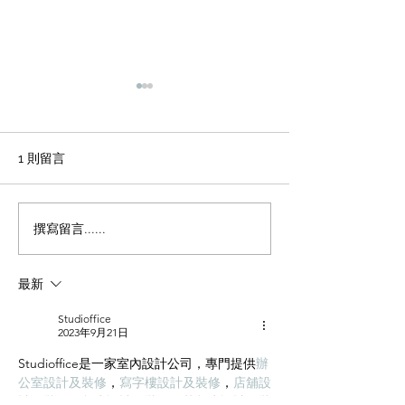
輕磚的主要功能
天花輕鋼龍骨石
施工方法和工藝
office裝修輕磚的主要功能
1、重量輕：絕對乾容重500-
辦公室裝修 天花
1 則留言
600公斤/立方米，是普通混凝
板吊頂施工方法和
土的1/4，粘土磚的1/3，空心
程 1 工藝流程 施
磚的1/2。它類似於木頭，可
場地放線→牆面隔
撰寫留言......
以漂浮在水中。它可以減輕建
施工 → 吊桿安裝 
築物的重量，大大降低建築物
型施工 → 輕鋼龍骨
最新
的綜合成本。 2、耐火性：耐
一層石膏板封板 →
火度為700度，為A級不燃耐火
膏板封板 → 飾面施
Studioffice
材料。...
準備 ...
2023年9月21日
Studioffice是一家室內設計公司，專門提供
辦
公室設計及裝修
，
寫字樓設計及裝修
，
店舖設
計及裝修
，
餐廳設計及裝修
，
茶餐廳設計及裝