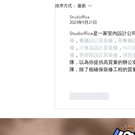
保證我們的工程能夠順利進行。清
排序方式：
最新
潔時主要是去除表層的沙子、灰塵
Studioffice
等雜質，避免這些雜質影響整體平
2023年9月21日
整度和效果。 ...
Studioffice是一家室內設
修
，
餐廳設計及裝修
，
茶餐廳
修
，
小食店設計及裝修
，
NG
修
，
美容院設計及裝修
，
清拆
隊，以為你提供高質量的辦公室裝
隊，除了能確保裝修工程的質
按讚
回覆