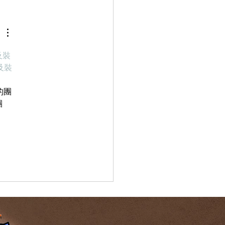
及裝
及裝
的團
團