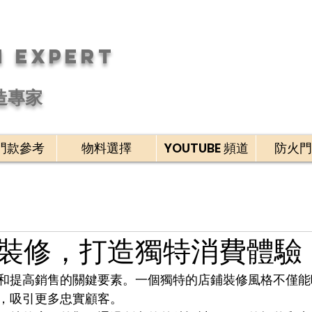
n Expert
造專家
門款參考
物料選擇
YOUTUBE 頻道
防火門
裝修，打造獨特消費體驗
和提高銷售的關鍵要素。一個獨特的店鋪裝修風格不僅能
，吸引更多忠實顧客。