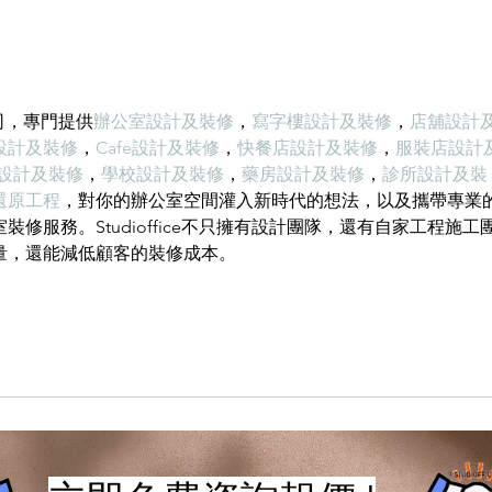
輕建築物的重量，大大降低建築物
的綜合成本。 2、耐火性：耐火度
為700度，為A級不燃耐火材料。...
計公司，專門提供
辦公室設計及裝修
，
寫字樓設計及裝修
，
店舖設計
設計及裝修
，
Cafe設計及裝修
，
快餐店設計及裝修
，
服裝店設計
O設計及裝修
，
學校設計及裝修
，
藥房設計及裝修
，
診所設計及裝
還原工程
，對你的辦公室空間灌入新時代的想法，以及攜帶專業
修服務。Studioffice不只擁有設計團隊，還有自家工程施工
量，還能減低顧客的裝修成本。