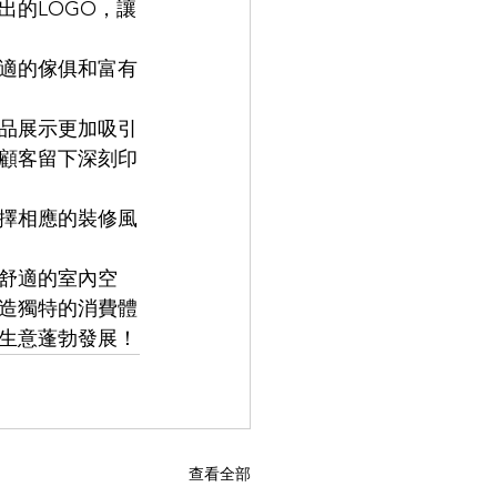
出的LOGO，讓
適的傢俱和富有
品展示更加吸引
顧客留下深刻印
擇相應的裝修風
舒適的室內空
造獨特的消費體
生意蓬勃發展！
查看全部