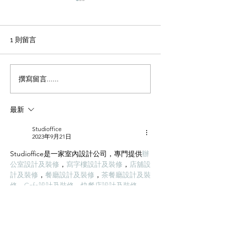
輕磚的主要功能
天花輕鋼龍骨石
施工方法和工藝
office裝修輕磚的主要功能
1、重量輕：絕對乾容重500-
辦公室裝修 天花
1 則留言
600公斤/立方米，是普通混凝
板吊頂施工方法和
土的1/4，粘土磚的1/3，空心
程 1 工藝流程 施
磚的1/2。它類似於木頭，可
場地放線→牆面隔
撰寫留言......
以漂浮在水中。它可以減輕建
施工 → 吊桿安裝 
築物的重量，大大降低建築物
型施工 → 輕鋼龍骨
最新
的綜合成本。 2、耐火性：耐
一層石膏板封板 →
火度為700度，為A級不燃耐火
膏板封板 → 飾面施
Studioffice
材料。...
準備 ...
2023年9月21日
Studioffice是一家室內設計公司，專門提供
辦
公室設計及裝修
，
寫字樓設計及裝修
，
店舖設
計及裝修
，
餐廳設計及裝修
，
茶餐廳設計及裝
修
，
Cafe設計及裝修
，
快餐店設計及裝修
，
服裝店設計及裝修
，
小食店設計及裝修
，
NGO設計及裝修
，
學校設計及裝修
，
藥房設
計及裝修
，
診所設計及裝修
，
美容院設計及裝