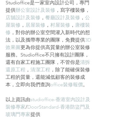
Studioffice是一家室內設計公司，專門
提供
辦公室設計及裝修
，
寫字樓裝修
，
店舖設計及裝修
，
餐廳設計及裝修
，
公
屋裝修
，
居屋裝修
，
村屋裝修
，
唐樓裝
修
，對你的辦公室空間灌入新時代的想
法，以及攜帶專業的團隊，免費提供
3D
效果圖
更為你提供高質量的辦公室裝修
服務。Studioffice不只擁有設計團隊，
還有自家工程施工團隊，不管你是
清拆
還原工程
，
清潔工程
，除了能確保裝修
工程的質量，還能減低顧客的裝修成
本，立即向我們查詢
office裝修報價
。
以上資訊由
studioffice-香港室內設計及
裝修專家
/
DoorStandard-香港防盜門及
玻璃門專家
提供