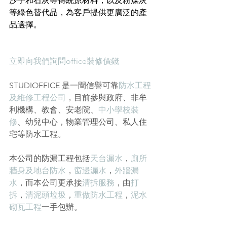
沙子和石灰等傳統原材料，以及粉煤灰
等綠色替代品，為客戶提供更廣泛的產
品選擇。
立即向我們詢問office裝修價錢
STUDIOFFICE 是一間信譽可靠
防水工程
及維修工程公司
，目前參與政府、非牟
利機構、教會、安老院、
中小學校裝
修
、幼兒中心，物業管理公司、私人住
宅等防水工程。
本公司的防漏工程包括
天台漏水
，
廁所
牆身及地台防水
，
窗邊漏水
，
外牆漏
水
，而本公司更承接
清拆服務
，由
打
拆
，
清泥頭垃圾
，
重做防水工程
，
泥水
砌瓦工程
一手包辦。