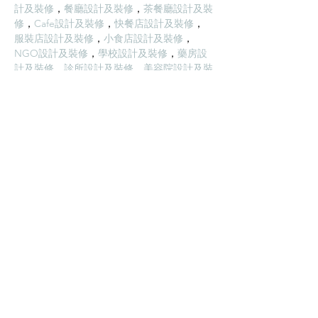
計及裝修
，
餐廳設計及裝修
，
茶餐廳設計及裝
修
，
Cafe設計及裝修
，
快餐店設計及裝修
，
服裝店設計及裝修
，
小食店設計及裝修
，
NGO設計及裝修
，
學校設計及裝修
，
藥房設
計及裝修
，
診所設計及裝修
，
美容院設計及裝
修
，
清拆還原工程
，對你的辦公室空間灌入新
時代的想法，以及攜帶專業的團隊，以為你提
供高質量的辦公室裝修服務。Studioffice不只
擁有設計團隊，還有自家工程施工團隊，除了
能確保裝修工程的質量，還能減低顧客的裝修
成本。
按讚
回覆
立即免費資詢報價 !