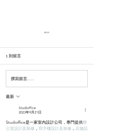
輕磚的主要功能
天花輕鋼龍骨石
施工方法和工藝
office裝修輕磚的主要功能
1、重量輕：絕對乾容重500-
辦公室裝修 天花
1 則留言
600公斤/立方米，是普通混凝
板吊頂施工方法和
土的1/4，粘土磚的1/3，空心
程 1 工藝流程 施
磚的1/2。它類似於木頭，可
場地放線→牆面隔
撰寫留言......
以漂浮在水中。它可以減輕建
施工 → 吊桿安裝 
築物的重量，大大降低建築物
型施工 → 輕鋼龍骨
最新
的綜合成本。 2、耐火性：耐
一層石膏板封板 →
火度為700度，為A級不燃耐火
膏板封板 → 飾面施
Studioffice
材料。...
準備 ...
2023年9月21日
Studioffice是一家室內設計公司，專門提供
辦
公室設計及裝修
，
寫字樓設計及裝修
，
店舖設