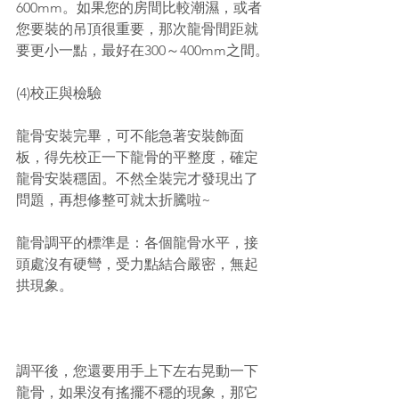
600mm。如果您的房間比較潮濕，或者
您要裝的吊頂很重要，那次龍骨間距就
要更小一點，最好在300～400mm之間。
(4)校正與檢驗
龍骨安裝完畢，可不能急著安裝飾面
板，得先校正一下龍骨的平整度，確定
龍骨安裝穩固。不然全裝完才發現出了
問題，再想修整可就太折騰啦~
龍骨調平的標準是：各個龍骨水平，接
頭處沒有硬彎，受力點結合嚴密，無起
拱現象。
調平後，您還要用手上下左右晃動一下
龍骨，如果沒有搖擺不穩的現象，那它