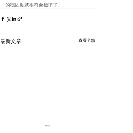
的穩固度就很符合標準了。
查看全部
最新文章
輕磚的主要功能
天花輕鋼龍骨石