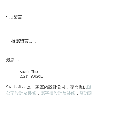
施工方法和工藝
office裝修輕磚的主要功能
1、重量輕：絕對乾容重500-
辦公室裝修 天花
1 則留言
600公斤/立方米，是普通混凝
板吊頂施工方法和
土的1/4，粘土磚的1/3，空心
程 1 工藝流程 施
磚的1/2。它類似於木頭，可
場地放線→牆面隔
撰寫留言......
以漂浮在水中。它可以減輕建
施工 → 吊桿安裝 
築物的重量，大大降低建築物
型施工 → 輕鋼龍骨
最新
的綜合成本。 2、耐火性：耐
一層石膏板封板 →
火度為700度，為A級不燃耐火
膏板封板 → 飾面施
Studioffice
材料。...
準備 ...
2023年9月20日
Studioffice是一家室內設計公司，專門提供
辦
公室設計及裝修
，
寫字樓設計及裝修
，
店舖設
計及裝修
，
餐廳設計及裝修
，
茶餐廳設計及裝
修
，
Cafe設計及裝修
，
快餐店設計及裝修
，
服裝店設計及裝修
，
小食店設計及裝修
，
NGO設計及裝修
，
學校設計及裝修
，
藥房設
計及裝修
，
診所設計及裝修
，
美容院設計及裝
修
，
清拆還原工程
，
對你的辦公室空間灌入新
時代的想法，以及攜帶專業的團隊，以為你提