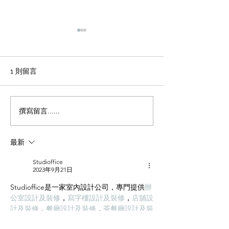
輕磚的主要功能
天花輕鋼龍骨石
施工方法和工藝
office裝修輕磚的主要功能
1、重量輕：絕對乾容重500-
辦公室裝修 天花
1 則留言
600公斤/立方米，是普通混凝
板吊頂施工方法和
土的1/4，粘土磚的1/3，空心
程 1 工藝流程 施
磚的1/2。它類似於木頭，可
場地放線→牆面隔
撰寫留言......
以漂浮在水中。它可以減輕建
施工 → 吊桿安裝 
築物的重量，大大降低建築物
型施工 → 輕鋼龍骨
最新
的綜合成本。 2、耐火性：耐
一層石膏板封板 →
火度為700度，為A級不燃耐火
膏板封板 → 飾面施
Studioffice
材料。...
準備 ...
2023年9月21日
Studioffice是一家室內設計公司，專門提供
辦
公室設計及裝修
，
寫字樓設計及裝修
，
店舖設
計及裝修
，
餐廳設計及裝修
，
茶餐廳設計及裝
修
，
Cafe設計及裝修
，
快餐店設計及裝修
，