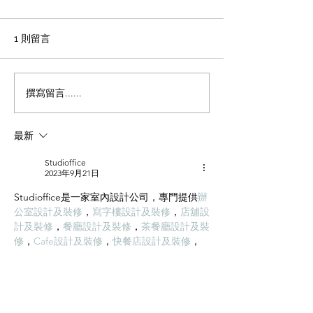
施工方法和工藝
office裝修輕磚的主要功能
1、重量輕：絕對乾容重500-
辦公室裝修 天花
1 則留言
600公斤/立方米，是普通混凝
板吊頂施工方法和
土的1/4，粘土磚的1/3，空心
程 1 工藝流程 施
磚的1/2。它類似於木頭，可
場地放線→牆面隔
撰寫留言......
以漂浮在水中。它可以減輕建
施工 → 吊桿安裝 
築物的重量，大大降低建築物
型施工 → 輕鋼龍骨
最新
的綜合成本。 2、耐火性：耐
一層石膏板封板 →
火度為700度，為A級不燃耐火
膏板封板 → 飾面施
Studioffice
材料。...
準備 ...
2023年9月21日
Studioffice是一家室內設計公司，專門提供
辦
公室設計及裝修
，
寫字樓設計及裝修
，
店舖設
計及裝修
，
餐廳設計及裝修
，
茶餐廳設計及裝
修
，
Cafe設計及裝修
，
快餐店設計及裝修
，
服裝店設計及裝修
，
小食店設計及裝修
，
NGO設計及裝修
，
學校設計及裝修
，
藥房設
計及裝修
，
診所設計及裝修
，
美容院設計及裝
修
，
清拆還原工程
，對你的辦公室空間灌入新