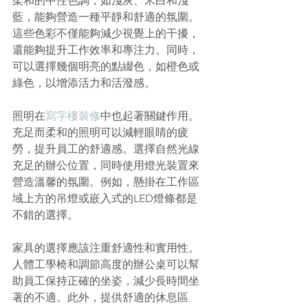
柔和的中性色調，如淺灰、米白和淺
藍，能夠營造一種平靜和舒適的氛圍。
這些色彩不僅能夠減少視覺上的干擾，
還能夠提升工作效率和專注力。同時，
可以選擇幾個明亮的點綴色，如橙色或
綠色，以增添活力和活潑感。
照明在
寫字樓裝修
中也起著關鍵作用。
充足而柔和的照明可以減輕眼睛的疲
勞，提升員工的舒適感。選擇自然光線
充足的辦公位置，同時使用燈光裝置來
營造溫馨的氛圍。例如，懸掛在工作區
域上方的吊燈或嵌入式的LED燈條都是
不錯的選擇。
家具的選擇應該注重舒適性和實用性。
人體工學椅和調節高度的辦公桌可以幫
助員工保持正確的坐姿，減少長時間坐
著的不適。此外，提供舒適的休息區