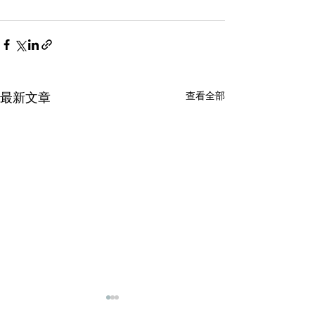
查看全部
最新文章
輕磚的主要功能
天花輕鋼龍骨石