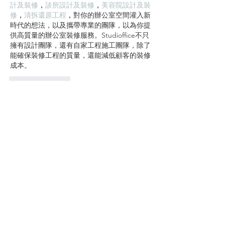
計及裝修
，
診所設計及裝修
，
美容院設計及裝
修
，
清拆還原工程
，
對你的辦公室空間灌入新
時代的想法，以及攜帶專業的團隊，以為你提
供高質量的辦公室裝修服務。Studioffice不只
擁有設計團隊，還有自家工程施工團隊，除了
能確保裝修工程的質量，還能減低顧客的裝修
成本。
按讚
回覆
立即免費資詢報價 !
STEP 1
填寫線上報價 /
​與客服聯繫