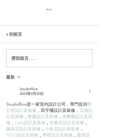
輕磚的主要功能
天花輕鋼龍骨石
施工方法和工藝
office裝修輕磚的主要功能
1、重量輕：絕對乾容重500-
辦公室裝修 天花
1 則留言
600公斤/立方米，是普通混凝
板吊頂施工方法和
土的1/4，粘土磚的1/3，空心
程 1 工藝流程 施
磚的1/2。它類似於木頭，可
場地放線→牆面隔
撰寫留言......
以漂浮在水中。它可以減輕建
施工 → 吊桿安裝 
築物的重量，大大降低建築物
型施工 → 輕鋼龍骨
最新
的綜合成本。 2、耐火性：耐
一層石膏板封板 →
火度為700度，為A級不燃耐火
膏板封板 → 飾面施
Studioffice
材料。...
準備 ...
2023年9月20日
Studioffice是一家室內設計公司，專門提供
辦
公室設計及裝修
，
寫字樓設計及裝修
，
店舖設
計及裝修
，
餐廳設計及裝修
，
茶餐廳設計及裝
修
，
Cafe設計及裝修
，
快餐店設計及裝修
，
服裝店設計及裝修
，
小食店設計及裝修
，
NGO設計及裝修
，
學校設計及裝修
，
藥房設