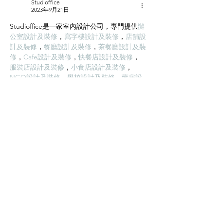
Studioffice
材料。...
準備 ...
2023年9月21日
Studioffice是一家室內設計公司，專門提供
辦
公室設計及裝修
，
寫字樓設計及裝修
，
店舖設
計及裝修
，
餐廳設計及裝修
，
茶餐廳設計及裝
修
，
Cafe設計及裝修
，
快餐店設計及裝修
，
服裝店設計及裝修
，
小食店設計及裝修
，
NGO設計及裝修
，
學校設計及裝修
，
藥房設
計及裝修
，
診所設計及裝修
，
美容院設計及裝
修
，
清拆還原工程
，對你的辦公室空間灌入新
時代的想法，以及攜帶專業的團隊，以為你提
供高質量的辦公室裝修服務。Studioffice不只
擁有設計團隊，還有自家工程施工團隊，除了
能確保裝修工程的質量，還能減低顧客的裝修
成本。
按讚
回覆