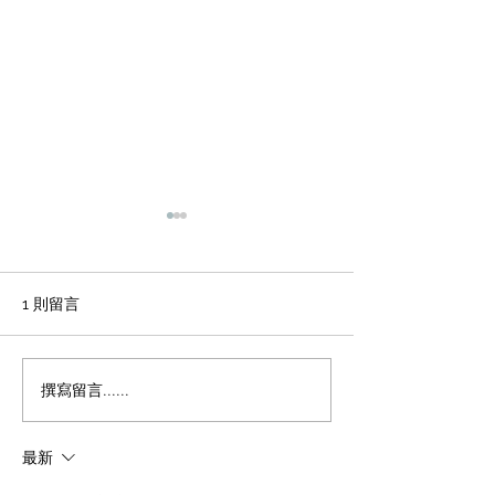
輕磚的主要功能
天花輕鋼龍骨石
施工方法和工藝
office裝修輕磚的主要功能
1、重量輕：絕對乾容重500-
辦公室裝修 天花
1 則留言
600公斤/立方米，是普通混凝
板吊頂施工方法和
土的1/4，粘土磚的1/3，空心
程 1 工藝流程 施
磚的1/2。它類似於木頭，可
場地放線→牆面隔
撰寫留言......
以漂浮在水中。它可以減輕建
施工 → 吊桿安裝 
築物的重量，大大降低建築物
型施工 → 輕鋼龍骨
最新
的綜合成本。 2、耐火性：耐
一層石膏板封板 →
火度為700度，為A級不燃耐火
膏板封板 → 飾面施