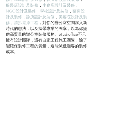
服裝店設計及裝修
，
小食店設計及裝修
，
NGO設計及裝修
，
學校設計及裝修
，
藥房設
計及裝修
，
診所設計及裝修
，
美容院設計及裝
修
，
清拆還原工程
，
對你的辦公室空間灌入新
時代的想法，以及攜帶專業的團隊，以為你提
供高質量的辦公室裝修服務。Studioffice不只
擁有設計團隊，還有自家工程施工團隊，除了
能確保裝修工程的質量，還能減低顧客的裝修
成本。
按讚
回覆
立即免費資詢報價 !
STEP 1