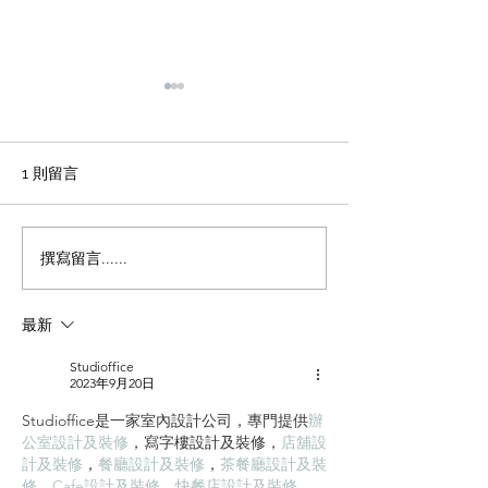
輕磚的主要功能
天花輕鋼龍骨石
施工方法和工藝
office裝修輕磚的主要功能
1、重量輕：絕對乾容重500-
辦公室裝修 天花
1 則留言
600公斤/立方米，是普通混凝
板吊頂施工方法和
土的1/4，粘土磚的1/3，空心
程 1 工藝流程 施
磚的1/2。它類似於木頭，可
場地放線→牆面隔
撰寫留言......
以漂浮在水中。它可以減輕建
施工 → 吊桿安裝 
築物的重量，大大降低建築物
型施工 → 輕鋼龍骨
最新
的綜合成本。 2、耐火性：耐
一層石膏板封板 →
火度為700度，為A級不燃耐火
膏板封板 → 飾面施
Studioffice
材料。...
準備 ...
2023年9月20日
Studioffice是一家室內設計公司，專門提供
辦
公室設計及裝修
，
寫字樓設計及裝修
，
店舖設
計及裝修
，
餐廳設計及裝修
，
茶餐廳設計及裝
修
，
Cafe設計及裝修
，
快餐店設計及裝修
，