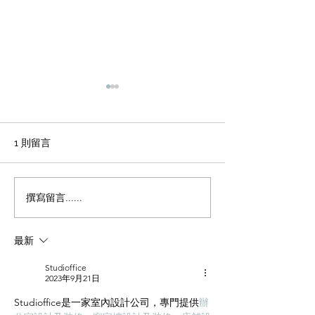
輕磚的主要功能
天花輕鋼龍骨石
施工方法和工藝
office裝修輕磚的主要功能
1、重量輕：絕對乾容重500-
辦公室裝修 天花
1 則留言
600公斤/立方米，是普通混凝
板吊頂施工方法和
土的1/4，粘土磚的1/3，空心
程 1 工藝流程 施
磚的1/2。它類似於木頭，可
場地放線→牆面隔
撰寫留言......
以漂浮在水中。它可以減輕建
施工 → 吊桿安裝 
築物的重量，大大降低建築物
型施工 → 輕鋼龍骨
最新
的綜合成本。 2、耐火性：耐
一層石膏板封板 →
火度為700度，為A級不燃耐火
膏板封板 → 飾面施
Studioffice
材料。...
準備 ...
2023年9月21日
Studioffice是一家室內設計公司，專門提供
辦