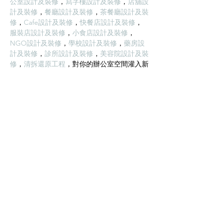
公室設計及裝修
，
寫字樓設計及裝修
，
店舖設
計及裝修
，
餐廳設計及裝修
，
茶餐廳設計及裝
修
，
Cafe設計及裝修
，
快餐店設計及裝修
，
服裝店設計及裝修
，
小食店設計及裝修
，
NGO設計及裝修
，
學校設計及裝修
，
藥房設
計及裝修
，
診所設計及裝修
，
美容院設計及裝
修
，
清拆還原工程
，對你的辦公室空間灌入新
時代的想法，以及攜帶專業的團隊，以為你提
供高質量的辦公室裝修服務。Studioffice不只
擁有設計團隊，還有自家工程施工團隊，除了
能確保裝修工程的質量，還能減低顧客的裝修
成本。
按讚
回覆