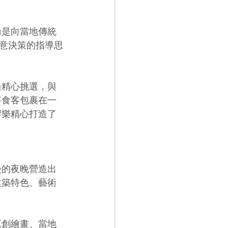
論是向當地傳統
意決策的指導思
過精心挑選，與
將食客包裹在一
響樂精心打造了
漫的夜晚營造出
建築特色、藝術
原創繪畫、當地