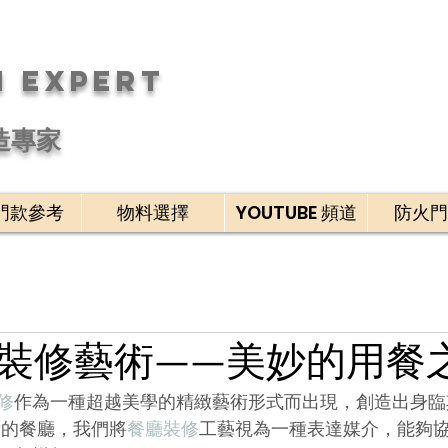
n Expert
造專家
門款參考
物料選擇
YOUTUBE 頻道
防火門
裝修藝術——美妙的用餐
修
作為一種超越美學的精緻藝術形式而出現，創造出身臨
貴的餐廳，我們將
餐廳裝修
工藝視為一種表達媒介，能夠