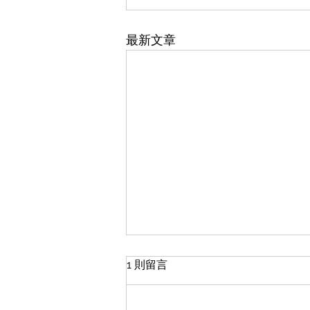
最新文章
輕磚的施工方法
1 則留言
office裝修輕磚的施工方法 1、施
工前準備好施工所需的工具，可以