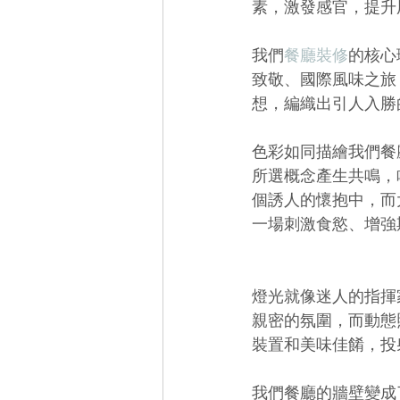
素，激發感官，提升
我們
餐廳裝修
的核心
致敬、國際風味之旅
想，編織出引人入勝
色彩如同描繪我們餐
所選概念產生共鳴，
個誘人的懷抱中，而
一場刺激食慾、增強
燈光就像迷人的指揮
親密的氛圍，而動態
裝置和美味佳餚，投
我們餐廳的牆壁變成