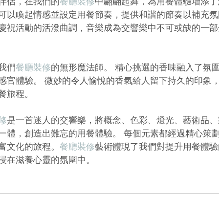
伴侶，在我們的
餐廳裝修
中翩翩起舞，為用餐體驗增添了
可以喚起情感並設定用餐節奏，提供和諧的節奏以補充氛
慶祝活動的活潑曲調，音樂成為交響樂中不可或缺的一部
我們
餐廳裝修
的無形魔法師。 精心挑選的香味融入了氛
感官體驗。 微妙的令人愉悅的香氣給人留下持久的印象
餐旅程。
修
是一首迷人的交響樂，將概念、色彩、燈光、藝術品、
一體，創造出難忘的用餐體驗。 每個元素都經過精心策
富文化的旅程。
餐廳裝修
藝術體現了我們對提升用餐體驗
浸在滋養心靈的氛圍中。