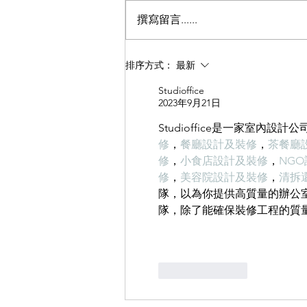
提高整體工作效率和流程。 2、在
撰寫留言......
正常施工前，首先要對所需施工場
地的表面進行基礎處理，這樣才能
保證我們的工程能夠順利進行。清
排序方式：
最新
潔時主要是去除表層的沙子、灰塵
Studioffice
等雜質，避免這些雜質影響整體平
2023年9月21日
整度和效果。 ...
Studioffice是一家室內設
修
，
餐廳設計及裝修
，
茶餐廳
修
，
小食店設計及裝修
，
NG
修
，
美容院設計及裝修
，
清拆
隊，以為你提供高質量的辦公室裝
隊，除了能確保裝修工程的質
按讚
回覆