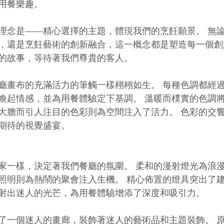
用餐樂趣。
理念是——精心選擇的主題，體現我們的烹飪願景。 無
，還是烹飪藝術的創新融合，這一概念都是塑造每一個創
的故事，等待著我們尊貴的客人。
廳畫布的充滿活力的筆觸一樣栩栩如生。 每種色調都經
喚起情感，並為用餐體驗定下基調。 溫暖而樸實的色調
大膽而引人注目的色彩則為空間注入了活力。 色彩的交
期待的視覺盛宴。
家一樣，決定著我們餐廳的氛圍。 柔和的漫射燈光為浪
照明則為熱鬧的聚會注入生機。 精心佈置的燈具突出了
射出迷人的光芒，為用餐體驗增添了深度和吸引力。
了一個迷人的畫廊，裝飾著迷人的藝術品和主題裝飾。 