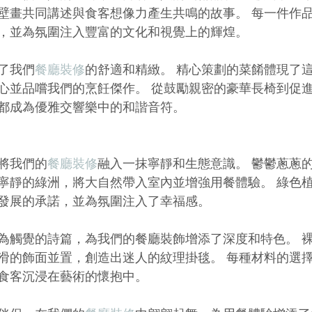
壁畫共同講述與食客想像力產生共鳴的故事。 每一件作
，並為氛圍注入豐富的文化和視覺上的輝煌。
了我們
餐廳裝修
的舒適和精緻。 精心策劃的菜餚體現了
心並品嚐我們的烹飪傑作。 從鼓勵親密的豪華長椅到促
都成為優雅交響樂中的和諧音符。
將我們的
餐廳裝修
融入一抹寧靜和生態意識。 鬱鬱蔥蔥
寧靜的綠洲，將大自然帶入室內並增強用餐體驗。 綠色
發展的承諾，並為氛圍注入了幸福感。
為觸覺的詩篇，為我們的餐廳裝飾增添了深度和特色。 
滑的飾面並置，創造出迷人的紋理掛毯。 每種材料的選
食客沉浸在藝術的懷抱中。