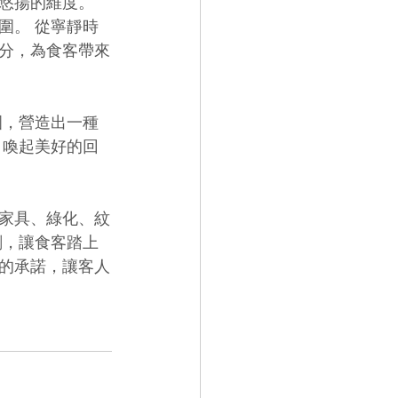
悠揚的維度。 
圍。 從寧靜時
分，為食客帶來
圍，營造出一種
，喚起美好的回
家具、綠化、紋
劃，讓食客踏上
的承諾，讓客人