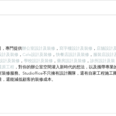
方米，是普通混凝土的1/4，粘土
磚的1/3，空心磚的1/2。它類似於
木頭，可以漂浮在水中。它可以減
輕建築物的重量，大大降低建築物
的綜合成本。 2、耐火性：耐火度
為700度，為A級不燃耐火材料。...
計公司，專門提供
辦公室設計及裝修
，
寫字樓設計及裝修
，
店舖設計
設計及裝修
，
Cafe設計及裝修
，
快餐店設計及裝修
，
服裝店設計
O設計及裝修
，
學校設計及裝修
，
藥房設計及裝修
，
診所設計及裝
還原工程
，對你的辦公室空間灌入新時代的想法，以及攜帶專業
修服務。Studioffice不只擁有設計團隊，還有自家工程施工
量，還能減低顧客的裝修成本。