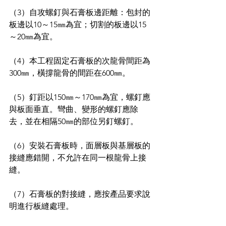
（3）自攻螺釘與石膏板邊距離：包封的
板邊以10～15㎜為宜；切割的板邊以15
～20㎜為宜。
（4）本工程固定石膏板的次龍骨間距為
300㎜，橫撐龍骨的間距在600㎜。
（5）釘距以150㎜～170㎜為宜，螺釘應
與板面垂直。彎曲、變形的螺釘應除
去，並在相隔50㎜的部位另釘螺釘。
（6）安裝石膏板時，面層板與基層板的
接縫應錯開，不允許在同一根龍骨上接
縫。
（7）石膏板的對接縫，應按產品要求說
明進行板縫處理。