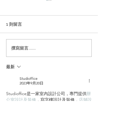
輕磚的主要功能
天花輕鋼龍骨石
施工方法和工藝
office裝修輕磚的主要功能
1、重量輕：絕對乾容重500-
辦公室裝修 天花
1 則留言
600公斤/立方米，是普通混凝
板吊頂施工方法和
土的1/4，粘土磚的1/3，空心
程 1 工藝流程 施
磚的1/2。它類似於木頭，可
場地放線→牆面隔
撰寫留言......
以漂浮在水中。它可以減輕建
施工 → 吊桿安裝 
築物的重量，大大降低建築物
型施工 → 輕鋼龍骨
最新
的綜合成本。 2、耐火性：耐
一層石膏板封板 →
火度為700度，為A級不燃耐火
膏板封板 → 飾面施
Studioffice
材料。...
準備 ...
2023年9月20日
Studioffice是一家室內設計公司，專門提供
辦
公室設計及裝修
，
寫字樓設計及裝修
，
店舖設
計及裝修
，
餐廳設計及裝修
，
茶餐廳設計及裝
修
，
Cafe設計及裝修
，
快餐店設計及裝修
，
服裝店設計及裝修
，
小食店設計及裝修
，
NGO設計及裝修
，
學校設計及裝修
，
藥房設
計及裝修
，
診所設計及裝修
，
美容院設計及裝
修
，
清拆還原工程
，
對你的辦公室空間灌入新