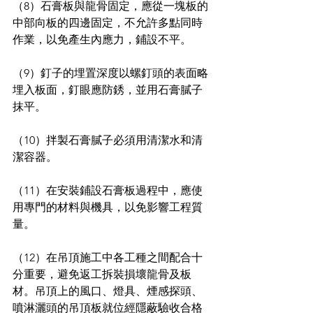
（8）石膏板與龍骨固定，應從一塊板的
中部向板的四邊固定，不允許多點同時
作業，以免產生內應力，鋪設不平。
（9）釘子的埋置深度以螺釘頭的表面略
埋入板面，釘眼應防銹，並用石膏膩子
抹平。
（10）拌製石膏膩子必須用清潔水和清
潔容器。
（11）在安裝鋪設石膏板過程中，應使
用專門的材料與機具，以免影響工程質
量。
（12）在吊頂施工中各工種之間配合十
分重要，避免返工拆裝損壞龍骨及板
材。吊頂上的風口、燈具、煙感探頭、
噴淋灑頭的吊頂板就位經隱蔽驗收合格