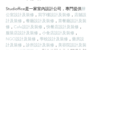
Studioffice是一家室內設計公司，專門提供
辦
公室設計及裝修
，
寫字樓設計及裝修
，
店舖設
計及裝修
，
餐廳設計及裝修
，
茶餐廳設計及裝
修
，
Cafe設計及裝修
，
快餐店設計及裝修
，
服裝店設計及裝修
，
小食店設計及裝修
，
NGO設計及裝修
，
學校設計及裝修
，
藥房設
計及裝修
，
診所設計及裝修
，
美容院設計及裝
修
，
清拆還原工程
，對你的辦公室空間灌入新
時代的想法，以及攜帶專業的團隊，以為你提
供高質量的辦公室裝修服務。Studioffice不只
擁有設計團隊，還有自家工程施工團隊，除了
能確保裝修工程的質量，還能減低顧客的裝修
成本。
按讚
回覆