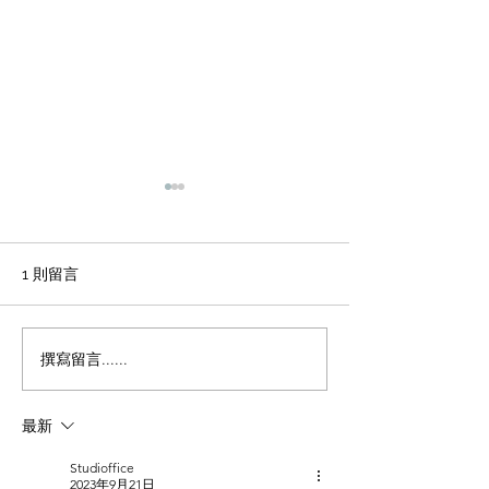
輕磚的主要功能
天花輕鋼龍骨石
施工方法和工藝
office裝修輕磚的主要功能
1、重量輕：絕對乾容重500-
辦公室裝修 天花
1 則留言
600公斤/立方米，是普通混凝
板吊頂施工方法和
土的1/4，粘土磚的1/3，空心
程 1 工藝流程 施
磚的1/2。它類似於木頭，可
場地放線→牆面隔
撰寫留言......
以漂浮在水中。它可以減輕建
施工 → 吊桿安裝 
築物的重量，大大降低建築物
型施工 → 輕鋼龍骨
最新
的綜合成本。 2、耐火性：耐
一層石膏板封板 →
火度為700度，為A級不燃耐火
膏板封板 → 飾面施
Studioffice
材料。...
準備 ...
2023年9月21日