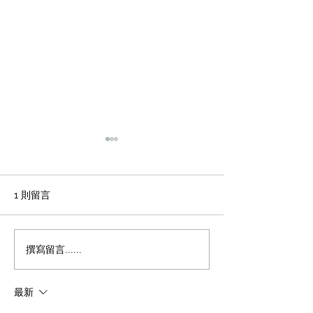
輕磚的主要功能
天花輕鋼龍骨石
施工方法和工藝
office裝修輕磚的主要功能
1、重量輕：絕對乾容重500-
辦公室裝修 天花
1 則留言
600公斤/立方米，是普通混凝
板吊頂施工方法和
土的1/4，粘土磚的1/3，空心
程 1 工藝流程 施
磚的1/2。它類似於木頭，可
場地放線→牆面隔
撰寫留言......
以漂浮在水中。它可以減輕建
施工 → 吊桿安裝 
築物的重量，大大降低建築物
型施工 → 輕鋼龍骨
最新
的綜合成本。 2、耐火性：耐
一層石膏板封板 →
火度為700度，為A級不燃耐火
膏板封板 → 飾面施