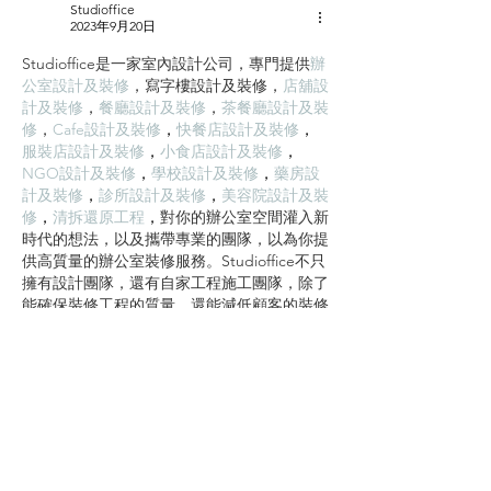
Studioffice
材料。...
準備 ...
2023年9月20日
Studioffice是一家室內設計公司，專門提供
辦
公室設計及裝修
，
寫字樓設計及裝修
，
店舖設
計及裝修
，
餐廳設計及裝修
，
茶餐廳設計及裝
修
，
Cafe設計及裝修
，
快餐店設計及裝修
，
服裝店設計及裝修
，
小食店設計及裝修
，
NGO設計及裝修
，
學校設計及裝修
，
藥房設
計及裝修
，
診所設計及裝修
，
美容院設計及裝
修
，
清拆還原工程
，
對你的辦公室空間灌入新
時代的想法，以及攜帶專業的團隊，以為你提
供高質量的辦公室裝修服務。Studioffice不只
擁有設計團隊，還有自家工程施工團隊，除了
能確保裝修工程的質量，還能減低顧客的裝修
成本。
按讚
回覆