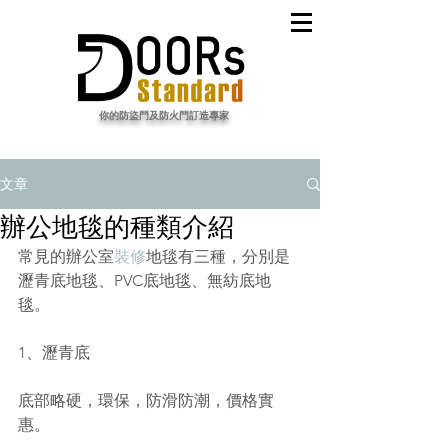
​你的防盜門及防火門訂造專家
文章
辦公地毯的種類介紹
常見的
辦公室
裝修
地毯有三種，分別是
瀝青底地毯、PVC底地毯、無紡底地
毯。
1、瀝青底
底部略硬，環保，防滑防潮，價格實
惠。