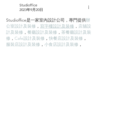
火度為700度，為A級不燃耐火
膏板封板 → 飾面施
Studioffice
材料。...
準備 ...
2023年9月20日
Studioffice是一家室內設計公司，專門提供
辦
公室設計及裝修
，
寫字樓設計及裝修
，
店舖設
計及裝修
，
餐廳設計及裝修
，
茶餐廳設計及裝
修
，
Cafe設計及裝修
，
快餐店設計及裝修
，
服裝店設計及裝修
，
小食店設計及裝修
，
NGO設計及裝修
，
學校設計及裝修
，
藥房設
計及裝修
，
診所設計及裝修
，
美容院設計及裝
修
，
清拆還原工程
，
對你的辦公室空間灌入新
時代的想法，以及攜帶專業的團隊，以為你提
供高質量的辦公室裝修服務。Studioffice不只
擁有設計團隊，還有自家工程施工團隊，除了
能確保裝修工程的質量，還能減低顧客的裝修
成本。
按讚
回覆