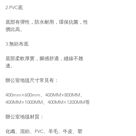
2.PVC底
底部有彈性，防水耐用，環保抗菌，性
價比高。
3.無紡布底
底部柔軟厚實，腳感舒適，縫線不翹
邊。
辦公室地毯尺寸常見有：
400mm×600mm、400MM×800MM、
400MM×1000MM、400MM×1200MM等
辦公室地毯材質：
化纖、混紡、PVC、羊毛、牛皮、塑