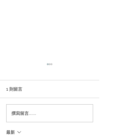
輕磚的主要功能
天花輕鋼龍骨石
施工方法和工藝
office裝修輕磚的主要功能
1、重量輕：絕對乾容重500-
辦公室裝修 天花
1 則留言
600公斤/立方米，是普通混凝
板吊頂施工方法和
土的1/4，粘土磚的1/3，空心
程 1 工藝流程 施
磚的1/2。它類似於木頭，可
場地放線→牆面隔
撰寫留言......
以漂浮在水中。它可以減輕建
施工 → 吊桿安裝 
築物的重量，大大降低建築物
型施工 → 輕鋼龍骨
最新
的綜合成本。 2、耐火性：耐
一層石膏板封板 →