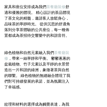
家具和座位安排成為我們
茶餐廳裝修
舒
適和優雅的體現。 精心設計的茶品體現
了茶文化的精髓，邀請客人放鬆身心，
品味茶的寧靜時光。 從供沉思的舒適角
落到分享茶體驗的公共座位，每一種佈
置都成為茶招待交響樂中的和諧音符。
綠色植物和自然元素融入我們
茶餐廳裝
修
，帶來一絲寧靜和平衡。 鬱鬱蔥蔥的
盆栽植物、竹子元素以及平靜的水景營
造出一片和諧的綠洲，象徵著茶與自然
的聯繫。 綠色植物的無縫融合體現了我
們對可持續發展的承諾，並為氛圍注入
了幸福感。
紋理和材料的選擇成為觸覺表達，為我