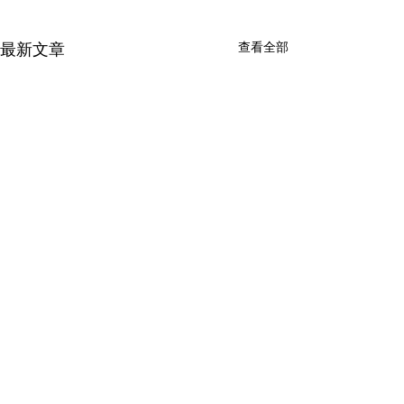
查看全部
最新文章
輕磚的主要功能
天花輕鋼龍骨石
施工方法和工藝
office裝修輕磚的主要功能
1、重量輕：絕對乾容重500-
辦公室裝修 天花
1 則留言
600公斤/立方米，是普通混凝
板吊頂施工方法和