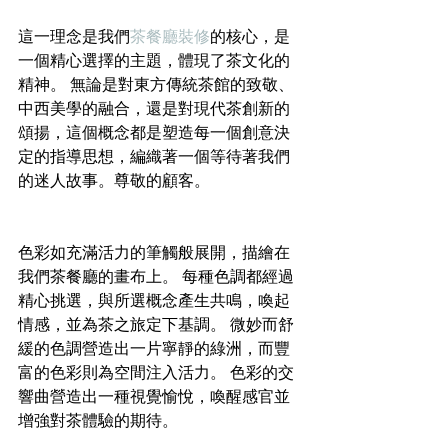
這一理念是我們
茶餐廳裝修
的核心，是
一個精心選擇的主題，體現了茶文化的
精神。 無論是對東方傳統茶館的致敬、
中西美學的融合，還是對現代茶創新的
頌揚，這個概念都是塑造每一個創意決
定的指導思想，編織著一個等待著我們
的迷人故事。尊敬的顧客。
色彩如充滿活力的筆觸般展開，描繪在
我們茶餐廳的畫布上。 每種色調都經過
精心挑選，與所選概念產生共鳴，喚起
情感，並為茶之旅定下基調。 微妙而舒
緩的色調營造出一片寧靜的綠洲，而豐
富的色彩則為空間注入活力。 色彩的交
響曲營造出一種視覺愉悅，喚醒感官並
增強對茶體驗的期待。