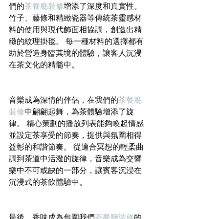
們的
茶餐廳裝修
增添了深度和真實性。 
竹子、藤條和精緻瓷器等傳統茶靈感材
料的使用與現代飾面相協調，創造出精
緻的紋理掛毯。 每一種材料的選擇都有
助於營造身臨其境的體驗，讓客人沉浸
在茶文化的精髓中。
音樂成為深情的伴侶，在我們的
茶餐廳
裝修
中翩翩起舞，為茶體驗增添了旋
律。 精心策劃的播放列表能夠喚起情感
並設定茶享受的節奏，提供與氛圍相得
益彰的和諧節奏。 從適合冥想的輕柔曲
調到茶道中活潑的旋律，音樂成為交響
樂中不可或缺的一部分，讓賓客沉浸在
沉浸式的茶飲體驗中。
最後，香味成為包圍我們
茶餐廳裝修
的