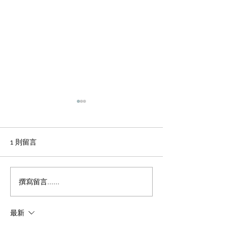
輕磚的主要功能
天花輕鋼龍骨石
施工方法和工藝
office裝修輕磚的主要功能
1、重量輕：絕對乾容重500-
辦公室裝修 天花
1 則留言
600公斤/立方米，是普通混凝
板吊頂施工方法和
土的1/4，粘土磚的1/3，空心
程 1 工藝流程 施
磚的1/2。它類似於木頭，可
場地放線→牆面隔
撰寫留言......
以漂浮在水中。它可以減輕建
施工 → 吊桿安裝 
築物的重量，大大降低建築物
型施工 → 輕鋼龍骨
最新
的綜合成本。 2、耐火性：耐
一層石膏板封板 →
火度為700度，為A級不燃耐火
膏板封板 → 飾面施