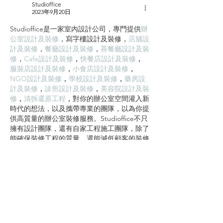
Studioffice
材料。...
準備 ...
2023年9月20日
Studioffice是一家室內設計公司，專門提供
辦
公室設計及裝修
，
寫字樓設計及裝修
，
店舖設
計及裝修
，
餐廳設計及裝修
，
茶餐廳設計及裝
修
，
Cafe設計及裝修
，
快餐店設計及裝修
，
服裝店設計及裝修
，
小食店設計及裝修
，
NGO設計及裝修
，
學校設計及裝修
，
藥房設
計及裝修
，
診所設計及裝修
，
美容院設計及裝
修
，
清拆還原工程
，
對你的辦公室空間灌入新
時代的想法，以及攜帶專業的團隊，以為你提
供高質量的辦公室裝修服務。Studioffice不只
擁有設計團隊，還有自家工程施工團隊，除了
能確保裝修工程的質量，還能減低顧客的裝修
成本。
按讚
回覆