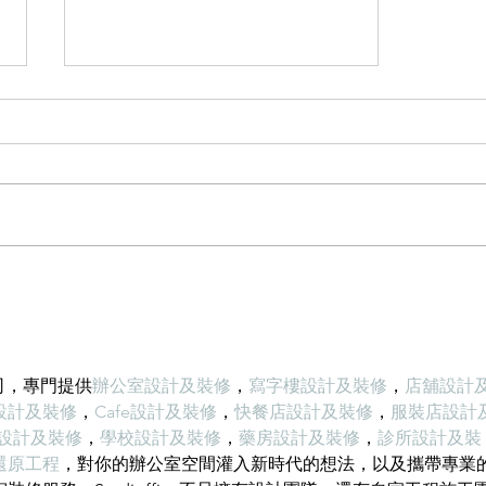
輕磚的主要功能
office裝修輕磚的主要功能 1、重
量輕：絕對乾容重500-600公斤/立
方米，是普通混凝土的1/4，粘土
磚的1/3，空心磚的1/2。它類似於
木頭，可以漂浮在水中。它可以減
輕建築物的重量，大大降低建築物
的綜合成本。 2、耐火性：耐火度
為700度，為A級不燃耐火材料。...
計公司，專門提供
辦公室設計及裝修
，
寫字樓設計及裝修
，
店舖設計
設計及裝修
，
Cafe設計及裝修
，
快餐店設計及裝修
，
服裝店設計
O設計及裝修
，
學校設計及裝修
，
藥房設計及裝修
，
診所設計及裝
還原工程
，對你的辦公室空間灌入新時代的想法，以及攜帶專業