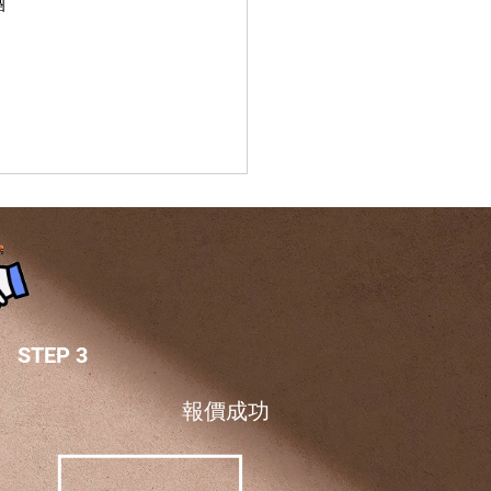
團
STEP 3
報價成功