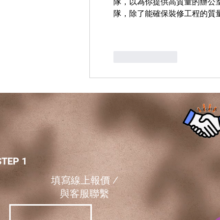
隊，以為你提供高質量的辦公室裝
隊，除了能確保裝修工程的質
按讚
回覆
STEP 1
填寫線上報價 /
​與客服聯繫