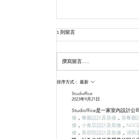
輕磚的施工方法
1 則留言
office裝修輕磚的施工方法 1、施
工前準備好施工所需的工具，可以
提高整體工作效率和流程。 2、在
撰寫留言......
正常施工前，首先要對所需施工場
地的表面進行基礎處理，這樣才能
保證我們的工程能夠順利進行。清
排序方式：
最新
潔時主要是去除表層的沙子、灰塵
Studioffice
等雜質，避免這些雜質影響整體平
2023年9月21日
整度和效果。 ...
Studioffice是一家室內設
修
，
餐廳設計及裝修
，
茶餐廳
修
，
小食店設計及裝修
，
NG
修
，
美容院設計及裝修
，
清拆