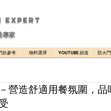
n Expert
造專家
門款參考
物料選擇
YOUTUBE 頻道
防火門
－營造舒適用餐氛圍，品
受