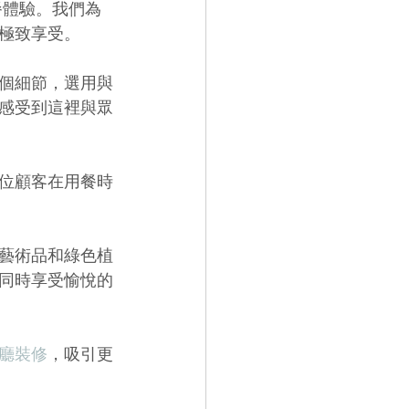
餐體驗。我們為
極致享受。
個細節，選用與
感受到這裡與眾
位顧客在用餐時
藝術品和綠色植
同時享受愉悅的
廳裝修
，吸引更