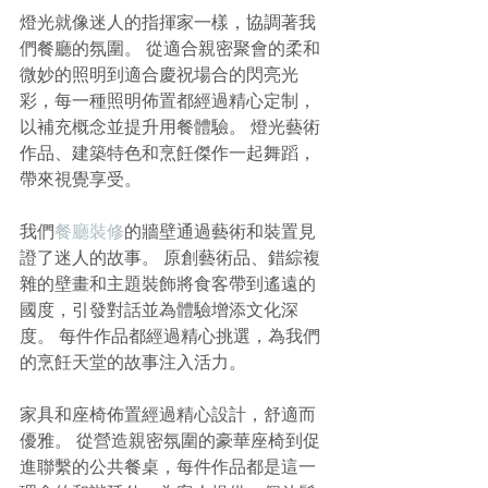
燈光就像迷人的指揮家一樣，協調著我
們餐廳的氛圍。 從適合親密聚會的柔和
微妙的照明到適合慶祝場合的閃亮光
彩，每一種照明佈置都經過精心定制，
以補充概念並提升用餐體驗。 燈光藝術
作品、建築特色和烹飪傑作一起舞蹈，
帶來視覺享受。
我們
餐廳裝修
的牆壁通過藝術和裝置見
證了迷人的故事。 原創藝術品、錯綜複
雜的壁畫和主題裝飾將食客帶到遙遠的
國度，引發對話並為體驗增添文化深
度。 每件作品都經過精心挑選，為我們
的烹飪天堂的故事注入活力。
家具和座椅佈置經過精心設計，舒適而
優雅。 從營造親密氛圍的豪華座椅到促
進聯繫的公共餐桌，每件作品都是這一