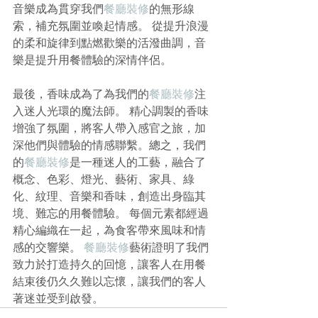
音樂成為貫穿我們
餐廳裝修
的無形線
索，補充氛圍並喚起情感。 從提升浪漫
的柔和旋律到點燃歡樂的活潑曲調，音
樂是提升用餐體驗的深情伴侶。
最後，香味成為了為我們的
餐廳裝修
注
入迷人光環的魔法師。 精心調製的香味
增強了氛圍，將客人帶入感官之旅，加
深他們與體驗的情感聯繫。總之，我們
的
餐廳裝修
是一種迷人的工藝，融合了
概念、色彩、燈光、藝術、家具、綠
化、紋理、音樂和香味，創造出身臨其
境、難忘的用餐體驗。 每個元素都經過
精心編織在一起，為食客帶來風味和情
感的交響樂。 
餐廳裝修
藝術證明了我們
致力於打造持久的回憶，讓客人在用餐
結束後仍久久難以忘懷，讓我們的客人
著迷並受到啟發。