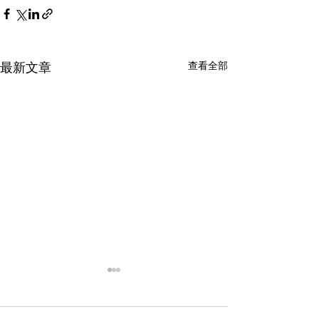
查看全部
最新文章
輕磚的主要功能
天花輕鋼龍骨石
施工方法和工藝
office裝修輕磚的主要功能