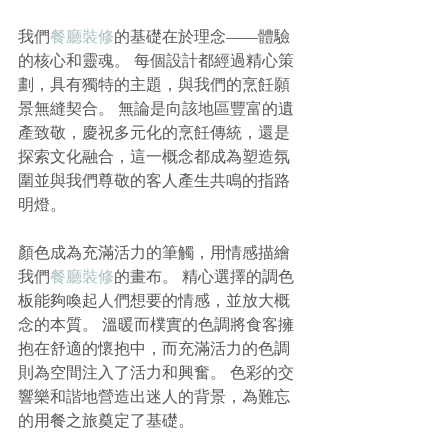
我們
餐廳裝修
的基礎在於理念——體驗
的核心和靈魂。 每個設計都經過精心策
劃，具有獨特的主題，與我們的烹飪願
景無縫契合。 無論是向該地區豐富的遺
產致敬，慶祝多元化的烹飪傳統，還是
探索文化融合，這一概念都成為塑造氛
圍並與我們尊敬的客人產生共鳴的指路
明燈。
顏色成為充滿活力的筆觸，用情感描繪
我們
餐廳裝修
的畫布。 精心選擇的調色
板能夠喚起人們想要的情感，並放大概
念的本質。 溫暖而樸實的色調將食客擁
抱在舒適的懷抱中，而充滿活力的色調
則為空間注入了活力和興奮。 色彩的交
響樂和諧地營造出迷人的背景，為難忘
的用餐之旅奠定了基礎。