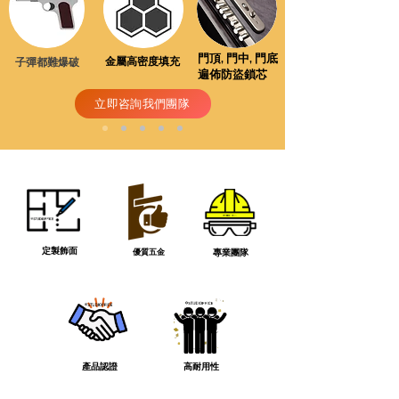
門頂, 門中, 門底
​子彈都
難爆破
金屬高密度填充
遍佈防盜鎖芯
立即咨詢我們團隊
定製飾面
優質五金
專業團隊
產品認證
高耐用性