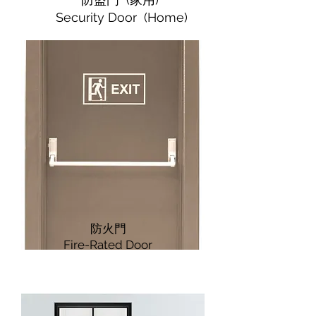
Security Door (Home)
​防火門
​Fire-Rated Door