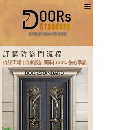
​你的防盜門及防火門訂造專家
訂購防盜門流程
​自設工場
|
自家設計團隊
|
100%
信心承諾