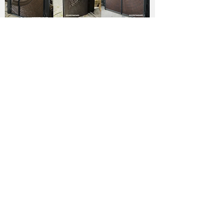
訂購流程
1
2
3
. 線上諮詢
. 確定門款及報價
. 現場度尺
4
5
. 確定圖紙
. 安裝成功及驗收