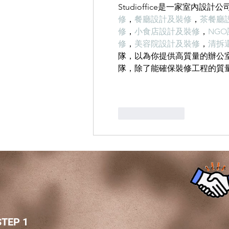
Studioffice是一家室內設
修
，
餐廳設計及裝修
，
茶餐廳
修
，
小食店設計及裝修
，
NG
修
，
美容院設計及裝修
，
清拆
隊，以為你提供高質量的辦公室裝
隊，除了能確保裝修工程的質
按讚
回覆
STEP 1