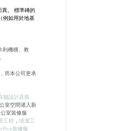
而異。 標準磚的
元（例如用於地基
牟利機構、教
。
，而本公司更承
店舖設計及裝
公室空間灌入新
辦公室裝修服
原工程
，
清潔工
office裝修報