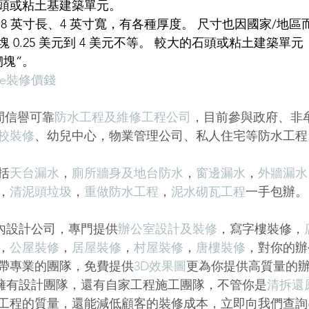
頭或粘土基建築單元。
8 英寸長、4 英寸寬，有各種厚度。 尺寸也因國家/地區
 0.25 美元到 4 美元不等。 較大的石頭或粘土建築單
砌塊”。
ce裝修價錢
是一間信譽可靠
防水工程及維修工程公司
，目前參與政府、非
校裝修
、幼兒中心，物業管理公司、私人住宅等防水工程
括
天台漏水
，
廁所牆身及地台防水
，
窗邊漏水
，
外牆漏水
，
清泥頭垃圾
，
重做防水工程
，
泥水砌瓦工程
一手包辦。
一家室內設計公司，專門提供
辦公室設計及裝修
，
寫字樓裝修
，
，
公屋裝修
，
居屋裝修
，
村屋裝修
，
唐樓裝修
，對你的辦
帶專業的團隊，免費提供
3D效果圖
更為你提供高質量的
ce不只擁有設計團隊，還有自家工程施工團隊，不管你是
清拆還
工程的質量，還能減低顧客的裝修成本，立即向我們查詢