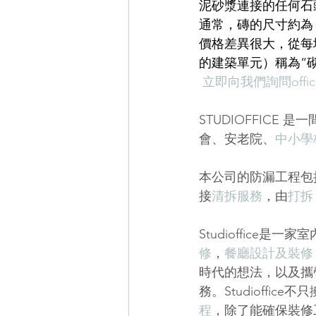
泥砂漿連接的任何石
通常，磚的尺寸約為 
價格差異很大，從每塊
的建築單元）稱為“
立即向我們詢問offi
STUDIOFFICE 
會、安老院、
中小學
本公司的防漏工程包
接
清拆服務
，由
打拆
Studioffice是
修
，
餐廳設計及裝修
時代的想法，以及攜
務。Studioffi
程
，除了能確保裝修