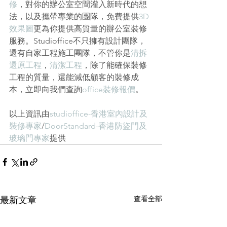
修
，對你的辦公室空間灌入新時代的想
法，以及攜帶專業的團隊，免費提供
3D
效果圖
更為你提供高質量的辦公室裝修
服務。Studioffice不只擁有設計團隊，
還有自家工程施工團隊，不管你是
清拆
還原工程
，
清潔工程
，除了能確保裝修
工程的質量，還能減低顧客的裝修成
本，立即向我們查詢
office裝修報價
。
以上資訊由
studioffice-香港室內設計及
裝修專家
/
DoorStandard-香港防盜門及
玻璃門專家
提供
查看全部
最新文章