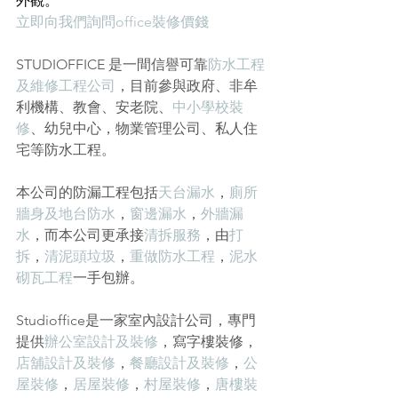
外觀。
立即向我們詢問office裝修價錢
STUDIOFFICE 是一間信譽可靠
防水工程
及維修工程公司
，目前參與政府、非牟
利機構、教會、安老院、
中小學校裝
修
、幼兒中心，物業管理公司、私人住
宅等防水工程。
本公司的防漏工程包括
天台漏水
，
廁所
牆身及地台防水
，
窗邊漏水
，
外牆漏
水
，而本公司更承接
清拆服務
，由
打
拆
，
清泥頭垃圾
，
重做防水工程
，
泥水
砌瓦工程
一手包辦。
Studioffice是一家室內設計公司，專門
提供
辦公室設計及裝修
，
寫字樓裝修
，
店舖設計及裝修
，
餐廳設計及裝修
，
公
屋裝修
，
居屋裝修
，
村屋裝修
，
唐樓裝