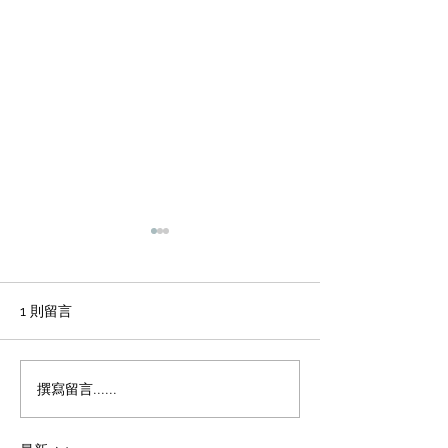
輕磚的主要功能
天花輕鋼龍骨石
施工方法和工藝
office裝修輕磚的主要功能
1、重量輕：絕對乾容重500-
辦公室裝修 天花
1 則留言
600公斤/立方米，是普通混凝
板吊頂施工方法和
土的1/4，粘土磚的1/3，空心
程 1 工藝流程 施
磚的1/2。它類似於木頭，可
場地放線→牆面隔
撰寫留言......
以漂浮在水中。它可以減輕建
施工 → 吊桿安裝 
築物的重量，大大降低建築物
型施工 → 輕鋼龍骨