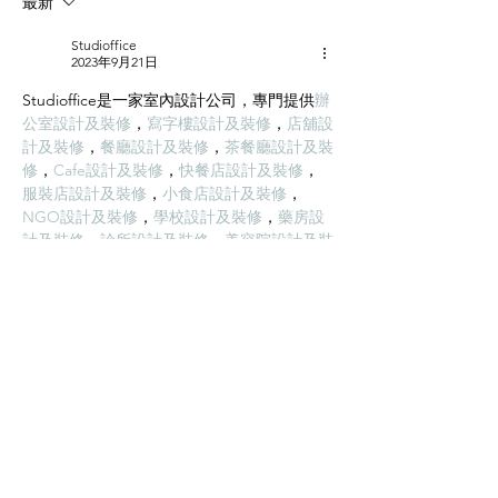
最新
的綜合成本。 2、耐火性：耐
一層石膏板封板 →
火度為700度，為A級不燃耐火
膏板封板 → 飾面施
Studioffice
材料。...
準備 ...
2023年9月21日
Studioffice是一家室內設計公司，專門提供
辦
公室設計及裝修
，
寫字樓設計及裝修
，
店舖設
計及裝修
，
餐廳設計及裝修
，
茶餐廳設計及裝
修
，
Cafe設計及裝修
，
快餐店設計及裝修
，
服裝店設計及裝修
，
小食店設計及裝修
，
NGO設計及裝修
，
學校設計及裝修
，
藥房設
計及裝修
，
診所設計及裝修
，
美容院設計及裝
修
，
清拆還原工程
，對你的辦公室空間灌入新
時代的想法，以及攜帶專業的團隊，以為你提
供高質量的辦公室裝修服務。Studioffice不只
擁有設計團隊，還有自家工程施工團隊，除了
能確保裝修工程的質量，還能減低顧客的裝修
成本。
按讚
回覆