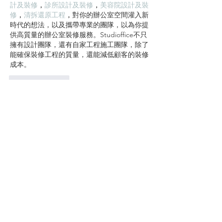
計及裝修
，
診所設計及裝修
，
美容院設計及裝
修
，
清拆還原工程
，
對你的辦公室空間灌入新
時代的想法，以及攜帶專業的團隊，以為你提
供高質量的辦公室裝修服務。Studioffice不只
擁有設計團隊，還有自家工程施工團隊，除了
能確保裝修工程的質量，還能減低顧客的裝修
成本。
按讚
回覆
立即免費資詢報價 !
STEP 1
填寫線上報價 /
​與客服聯繫