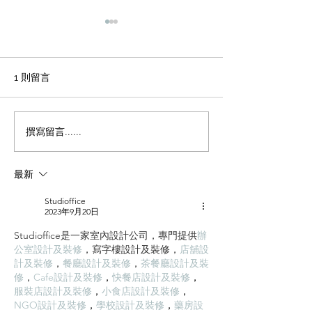
輕磚的主要功能
天花輕鋼龍骨石
施工方法和工藝
office裝修輕磚的主要功能
1、重量輕：絕對乾容重500-
辦公室裝修 天花
1 則留言
600公斤/立方米，是普通混凝
板吊頂施工方法和
土的1/4，粘土磚的1/3，空心
程 1 工藝流程 施
磚的1/2。它類似於木頭，可
場地放線→牆面隔
撰寫留言......
以漂浮在水中。它可以減輕建
施工 → 吊桿安裝 
築物的重量，大大降低建築物
型施工 → 輕鋼龍骨
最新
的綜合成本。 2、耐火性：耐
一層石膏板封板 →
火度為700度，為A級不燃耐火
膏板封板 → 飾面施
Studioffice
材料。...
準備 ...
2023年9月20日
Studioffice是一家室內設計公司，專門提供
辦
公室設計及裝修
，
寫字樓設計及裝修
，
店舖設
計及裝修
，
餐廳設計及裝修
，
茶餐廳設計及裝
修
，
Cafe設計及裝修
，
快餐店設計及裝修
，
服裝店設計及裝修
，
小食店設計及裝修
，
NGO設計及裝修
，
學校設計及裝修
，
藥房設