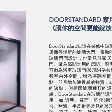
DOORSTANDARD
《讓你的空間更能綻放
DoorStandard知道在裝
店面等場所的玻璃大門、電動
玻璃門面設計，也常見於家居
門、做為隔間之用的房間、廚
可做為浴室玻璃門(玻璃淋浴拉
替室內外空間，增添區隔空間
點，並且增加通透感的特質，
的缺點，則是因玻璃種類的設
慮，DoorStandard在玻
用，如:透明、霧面、強化(鋼
合、烤漆、半反射等常見的玻