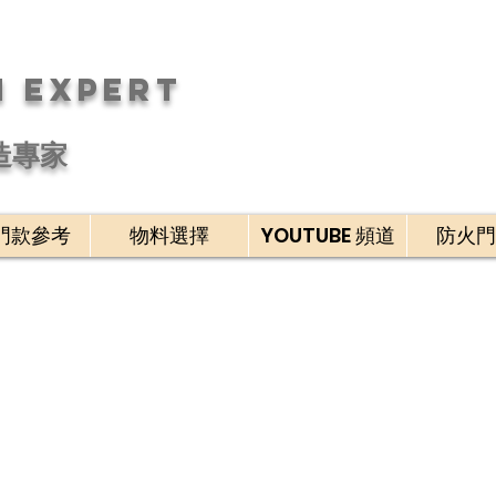
n Expert
造專家
門款參考
物料選擇
YOUTUBE 頻道
防火門