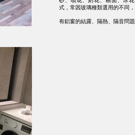
砂、噴花、刻花、釉面、冰花
式，常因玻璃種類選用的不同，
有鋁窗的結露、隔熱、隔音問題？Do